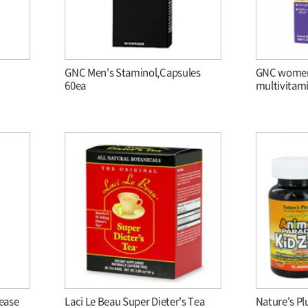
GNC Men's Staminol,Capsules
GNC women'
60ea
multivitami
ease
Laci Le Beau Super Dieter's Tea
Nature's Pl