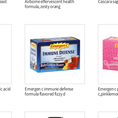
reast
Airborne effervescent health
Cascara sa
formula, zesty orang
ic acid
Emergen c immune defense
Emergen c 
formula flavored fizzy d
c,pinklemo