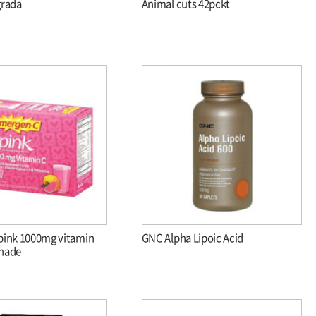
grada
Animal cuts 42pckt
pink 1000mg vitamin
GNC Alpha Lipoic Acid
nade