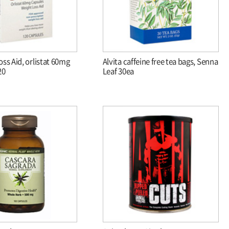
loss Aid, orlistat 60mg
Alvita caffeine free tea bags, Senna
20
Leaf 30ea