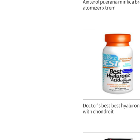
Ainterol pueraria mirifica b
atomizer x trem
Doctor's best best hyaluron
with chondroit