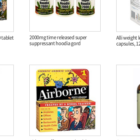
2000mg time released super
 tablet
Alli weight 
suppressant hoodia gord
capsules, 1