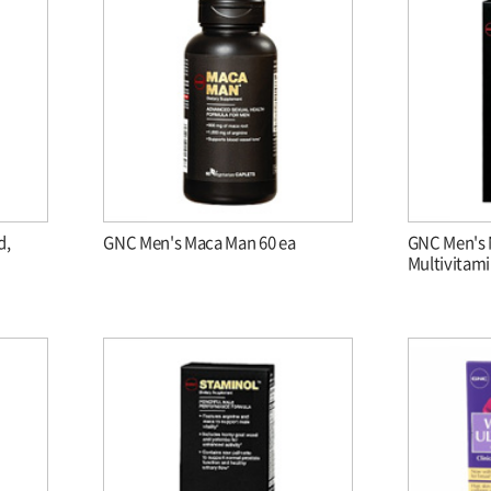
d,
GNC Men's Maca Man 60 ea
GNC Men's 
Multivitam