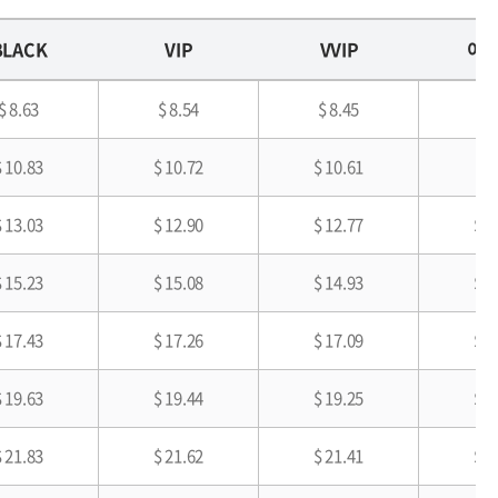
BLACK
VIP
VVIP
이
$ 8.63
$ 8.54
$ 8.45
$ 
$ 10.83
$ 10.72
$ 10.61
$ 
$ 13.03
$ 12.90
$ 12.77
$ 1
$ 15.23
$ 15.08
$ 14.93
$ 1
$ 17.43
$ 17.26
$ 17.09
$ 1
$ 19.63
$ 19.44
$ 19.25
$ 1
$ 21.83
$ 21.62
$ 21.41
$ 1